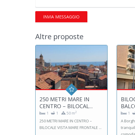
Altre proposte
250 METRI MARE IN
BILO
CENTRO – BILOCAL...
BALC
2
1
1
50 m
1
250 METRI MARE IN CENTRO –
A Borghe
BILOCALE VISTA MARE FRONTALE ...
tranqui
comoda 