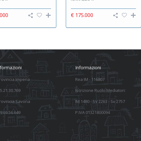
.000
€ 175.000
nformazioni
Informazioni
provincia Imperia
Rea IM - 116807
5.21.30.769
Iscrizione Ruolo Mediatori:
provincia Savona
IM 1480 - SV 2263 - Sv 2757
9.69.56.649
P.IVA 01321800094