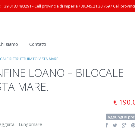
: +39 0183 493291 - Cell provincia di Imperia +39.345.21.30.769 / Cell provin
Chi siamo
Contatti
CALE RISTRUTTURATO VISTA MARE.
NFINE LOANO – BILOCALE
STA MARE.
€ 190.
aggiungi ai pref
eggiata - Lungomare