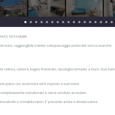
RATO VISTA MARE.
 dal mare, raggiungibile tramite sottopassaggio pedonale senza neanche
 cottura, camera, bagno finestrato, ripostiglio/armadio a muro. Due balc
rto piano con ascensore ed è esposto a sud ovest.
completamente ristrutturato e viene venduto arrredato.
valvole e contabilizzatori. E’ presente ancke il climatizzatore.