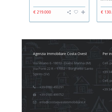
€ 219.000
€ 130
Agenzia Immobiliare Costa Ovest
Per i
Via Milano 6 -18013 - Diano Marina (IM)
Cell. 
Via Ponti 22 R – 17052 – Borghetto Santo
+39 34
Spirito (SV)
Cell. 
+39 0183.493291
+39 34
+39 0183.499752
info@costaovestimmobiliare.it