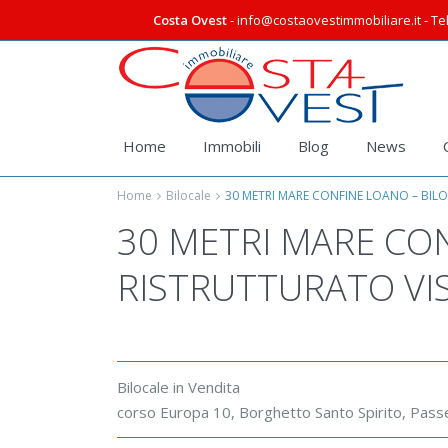
Costa Ovest
- info@costaovestimmobiliare.it - Tel
Home
Immobili
Blog
News
Home
Bilocale
30 METRI MARE CONFINE LOANO – BILO
30 METRI MARE CO
RISTRUTTURATO VI
Bilocale
in
Vendita
corso Europa 10,
Borghetto Santo Spirito
,
Pass