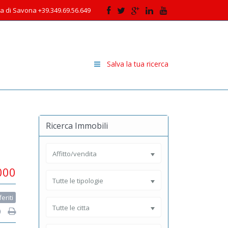
cia di Savona +39.349.69.56.649
Salva la tua ricerca
Ricerca Immobili
Affitto/vendita
000
Tutte le tipologie
eriti
Tutte le citta