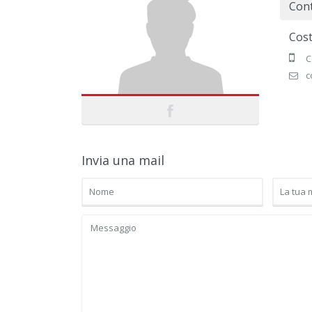
Cont
Cos
C
c
Invia una mail