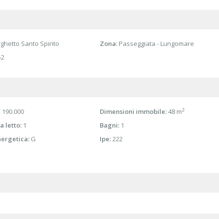
ghetto Santo Spirito
Zona:
Passeggiata - Lungomare
52
2
 190.000
Dimensioni immobile:
48 m
a letto:
1
Bagni:
1
nergetica:
G
Ipe:
222