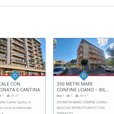
CALE CON
350 METRI MARE
ONATA E CANTINA
CONFINE LOANO – BIL...
2
2
1
45 m
1
1
48 m
tto Santo Spirito, in
350 METRI MARE CONFINE LOANO –
lla zona residenziale
BILOCALE RISTRUTTURATO CON
a ...
TERRAZZO ...