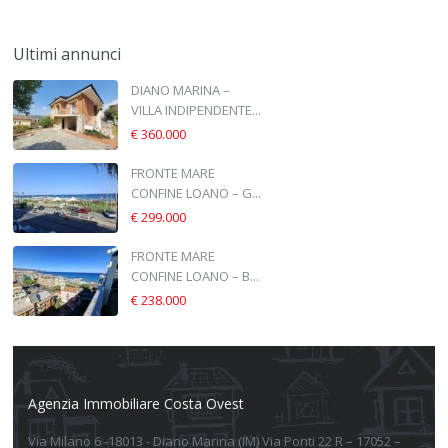
Ultimi annunci
DIANO MARINA –
VILLA INDIPENDENTE...
€ 360.000
FRONTE MARE
CONFINE LOANO – G...
€ 299.000
FRONTE MARE
CONFINE LOANO – B...
€ 238.000
Agenzia Immobiliare Costa Ovest
Via Milano 6 -18013 - Diano Marina (IM) Via Ponti 22 R – 17052 –