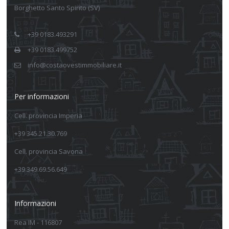
Borghetto Santo Spirito (SV)
+39 0183.493291
+39 0183.499752
info@costaovestimmobiliare.it
Per informazioni
Cell. provincia Imperia
+39 345.21.30.769
Cell. provincia Savona
+39 349.69.56.649
Informazioni
Rea IM - 116807