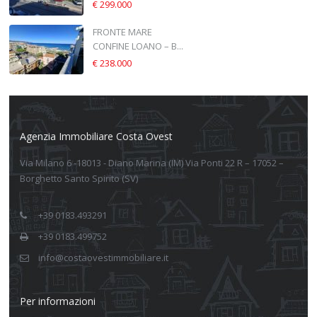
€ 299.000
FRONTE MARE
CONFINE LOANO – B...
€ 238.000
Agenzia Immobiliare Costa Ovest
Via Milano 6 -18013 - Diano Marina (IM) Via Ponti 22 R – 17052 –
Borghetto Santo Spirito (SV)
+39 0183.493291
+39 0183.499752
info@costaovestimmobiliare.it
Per informazioni