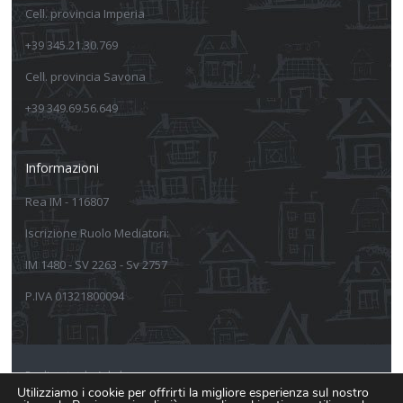
Cell. provincia Imperia
+39 345.21.30.769
Cell. provincia Savona
+39 349.69.56.649
Informazioni
Rea IM - 116807
Iscrizione Ruolo Mediatori:
IM 1480 - SV 2263 - Sv 2757
P.IVA 01321800094
Realizzato da Arkeba
Utilizziamo i cookie per offrirti la migliore esperienza sul nostro