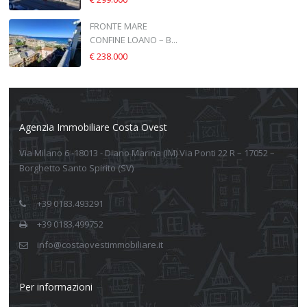
FRONTE MARE
CONFINE LOANO – B...
€ 238.000
Agenzia Immobiliare Costa Ovest
Via Milano 6 -18013 - Diano Marina (IM) Via Ponti 22 R – 17052 –
Borghetto Santo Spirito (SV)
+39 0183.493291
+39 0183.499752
info@costaovestimmobiliare.it
Per informazioni