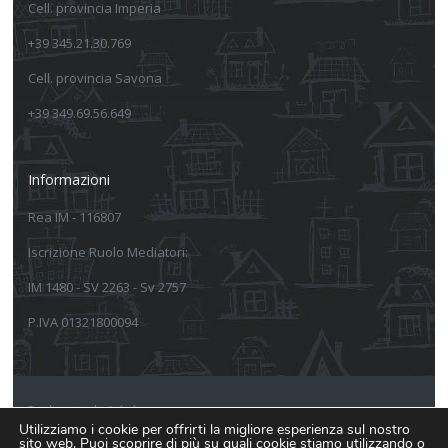
Cell. provincia Imperia
+39 345.21.30.769
Cell. provincia Savona
+39 349.69.56.649
Informazioni
Rea IM - 116807
Iscrizione Ruolo Mediatori:
IM 1480 - SV 2263 - Sv 2757
P.IVA 01321800094
Realizzato da Arkeba
Utilizziamo i cookie per offrirti la migliore esperienza sul nostro
sito web. Puoi scoprire di più su quali cookie stiamo utilizzando o