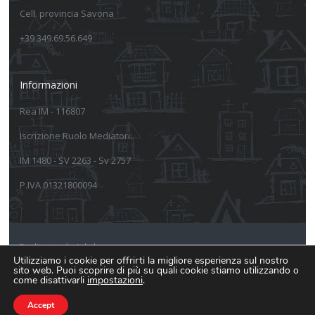
Cell. provincia Savona
+39 349.69.56.649
Informazioni
Rea IM - 116807
Iscrizione Ruolo Mediatori:
IM 1480 - SV 2263 - Sv 2757
P.IVA 01321800094
Realizzato da Arkeba
Utilizziamo i cookie per offrirti la migliore esperienza sul nostro
sito web. Puoi scoprire di più su quali cookie stiamo utilizzando o
Informativa sulla privacy
come disattivarli
impostazioni
.
Informativa estesa Cookie Policy
Accept