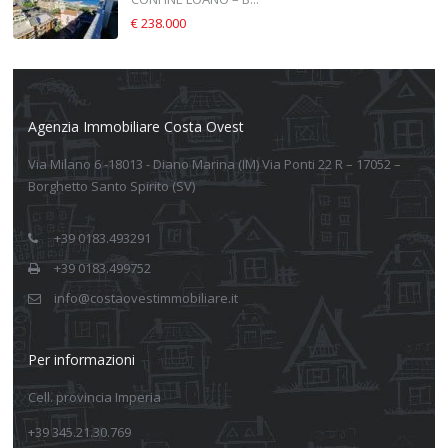
€ 238.000
Agenzia Immobiliare Costa Ovest
Via Milano 6 -18013 - Diano Marina (IM) Via Ponti 22 R – 17052 –
Borghetto Santo Spirito (SV)
+39 0183.493291
+39 0183.499752
info@costaovestimmobiliare.it
Per informazioni
Cell. provincia Imperia
+39 345.21.30.769