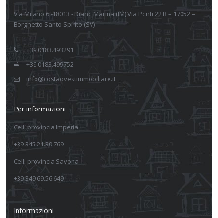
Via Milano 6 -18013 - Diano Marina (IM) Via Ponti 22 R – 17052 –
Borghetto Santo Spirito (SV)
+39 0183.493291
+39 0183.499752
info@costaovestimmobiliare.it
Per informazioni
Cell. provincia Imperia
+39 345.21.30.769
Cell. provincia Savona
+39 349.69.56.649
Informazioni