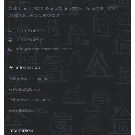
Via Milano 6 -18013 - Diano Marina (IM) Via Ponti 22 R – 17052 –
Borghetto Santo Spirito (SV)
+39 0183.493291
+39 0183.499752
info@costaovestimmobiliare.it
Per informazioni
Cell. provincia Imperia
+39 345.21.30.769
Cell. provincia Savona
+39 349.69.56.649
Informazioni