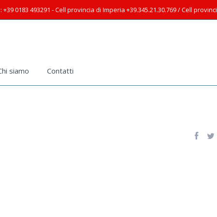
: +39 0183 493291 - Cell provincia di Imperia +39.345.21.30.769 / Cell provin
Chi siamo
Contatti