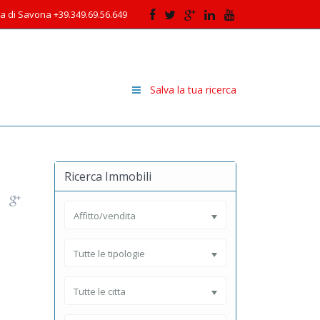
cia di Savona +39.349.69.56.649
Salva la tua ricerca
Ricerca Immobili
Affitto/vendita
Tutte le tipologie
Tutte le citta