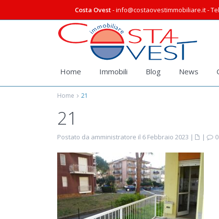
Costa Ovest
- info@costaovestimmobiliare.it - Tel
Home
Immobili
Blog
News
Home
21
21
Postato da amministratore il 6 Febbraio 2023
|
|
0