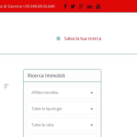
cia di Savona +39.349.69.56.649
Salva la tua ricerca
Ricerca Immobili
Affitto/vendita
Tutte le tipologie
Tutte le citta