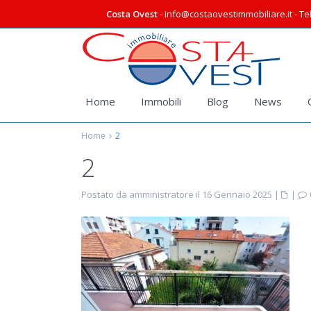
Costa Ovest
- info@costaovestimmobiliare.it - Tel
Home
Immobili
Blog
News
Home
2
2
Postato da amministratore il 16 Gennaio 2025
|
|