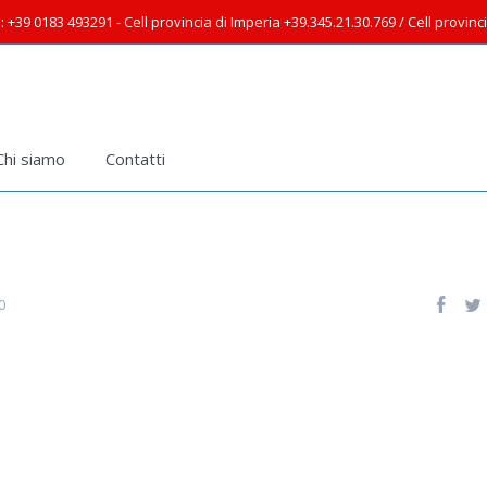
: +39 0183 493291 - Cell provincia di Imperia +39.345.21.30.769 / Cell provin
Chi siamo
Contatti
0