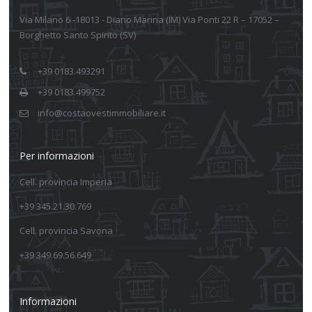
Via Milano 6 -18013 - Diano Marina (IM) Via Ponti 22 R – 17052 –
Borghetto Santo Spirito (SV)
+39 0183.493291
+39 0183.499752
info@costaovestimmobiliare.it
Per informazioni
Cell. provincia Imperia
+39 345.21.30.769
Cell. provincia Savona
+39 349.69.56.649
Informazioni