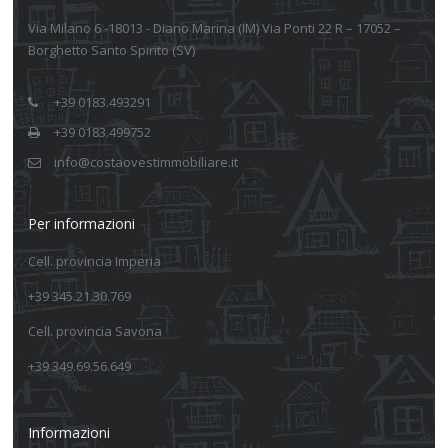
Via Milano 6 -18013 - Diano Marina (IM) Via Ponti 22 R – 17052 –
Borghetto Santo Spirito (SV)
+39 0183.493291
+39 0183.499752
info@costaovestimmobiliare.it
Per informazioni
Cell. provincia Imperia
+39 345.21.30.769
Cell. provincia Savona
+39 349.69.56.649
Informazioni