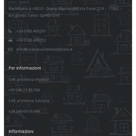
Via Milano 6 -18013 - Diano Marina (IM) Via Ponti 22 R – 17052 –
Borghetto Santo Spirito (SV)
+39 0183.493291
+39 0183.499752
info@costaovestimmobiliare.it
Per informazioni
Cell. provincia Imperia
+39 345.21.30.769
Cell. provincia Savona
+39 349.69.56.649
Informazioni