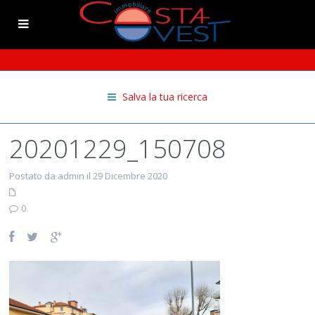
Salva la tua ricerca
20201229_150708
Postato da admin il 29 Dicembre 2020
0