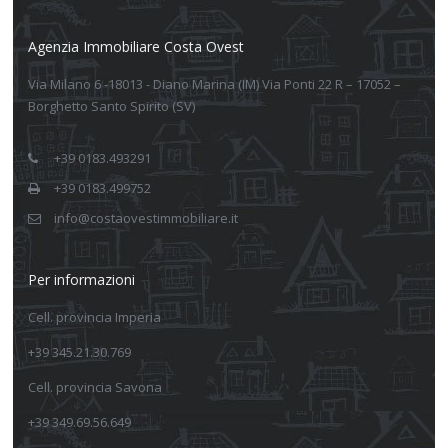
Agenzia Immobiliare Costa Ovest
Via Milano 6 -18013 - Diano Marina (IM) Via Ponti 22 R – 17052 –
Borghetto Santo Spirito (SV)
+39 0183.493291
+39 0183.499752
info@costaovestimmobiliare.it
Per informazioni
Cell. provincia Imperia
+39 345.21.30.769
Cell. provincia Savona
+39 349.69.56.649