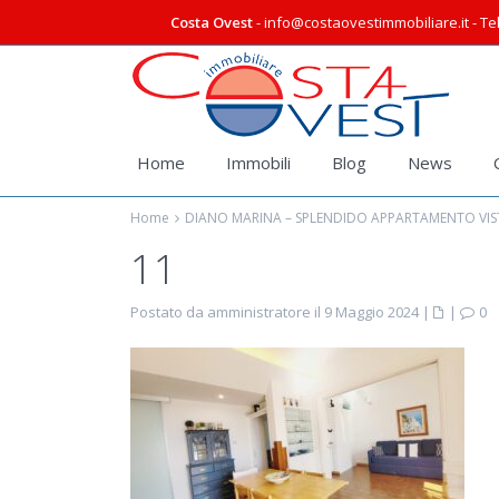
Costa Ovest
- info@costaovestimmobiliare.it - Tel
Home
Immobili
Blog
News
Home
DIANO MARINA – SPLENDIDO APPARTAMENTO VIST
11
Postato da amministratore il 9 Maggio 2024
|
|
0