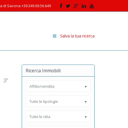
cia di Savona +39.349.69.56.649
Salva la tua ricerca
Ricerca Immobili
Affitto/vendita
Tutte le tipologie
Tutte le citta