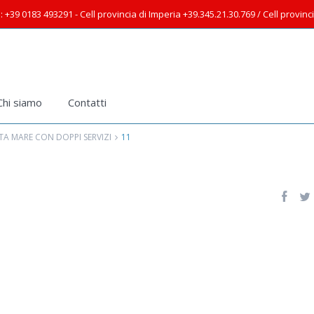
: +39 0183 493291 - Cell provincia di Imperia +39.345.21.30.769 / Cell provin
Chi siamo
Contatti
A MARE CON DOPPI SERVIZI
11