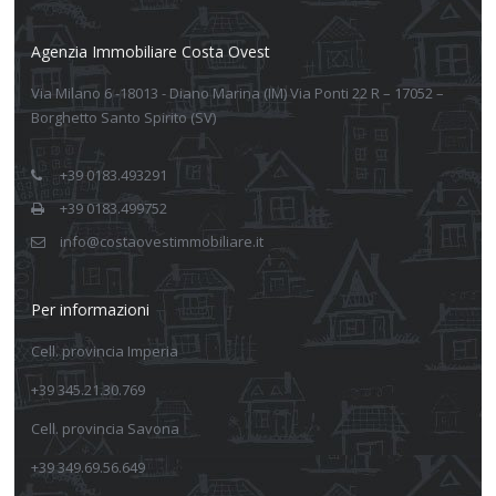
Agenzia Immobiliare Costa Ovest
Via Milano 6 -18013 - Diano Marina (IM) Via Ponti 22 R – 17052 –
Borghetto Santo Spirito (SV)
+39 0183.493291
+39 0183.499752
info@costaovestimmobiliare.it
Per informazioni
Cell. provincia Imperia
+39 345.21.30.769
Cell. provincia Savona
+39 349.69.56.649