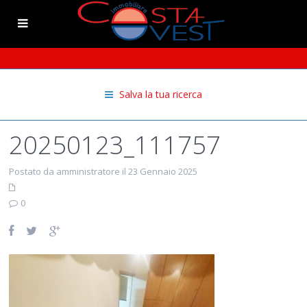
Salva la tua ricerca
20250123_111757
Postato da amministratore il 23 Gennaio 2025
0