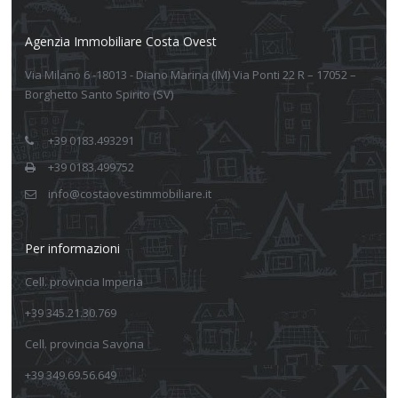
Agenzia Immobiliare Costa Ovest
Via Milano 6 -18013 - Diano Marina (IM) Via Ponti 22 R – 17052 –
Borghetto Santo Spirito (SV)
+39 0183.493291
+39 0183.499752
info@costaovestimmobiliare.it
Per informazioni
Cell. provincia Imperia
+39 345.21.30.769
Cell. provincia Savona
+39 349.69.56.649