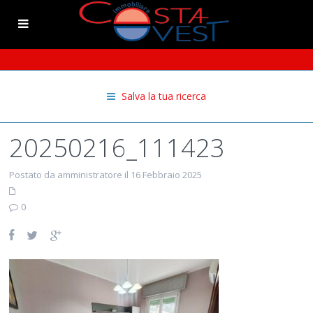
Salva la tua ricerca
20250216_111423
Postato da amministratore il 16 Febbraio 2025
0