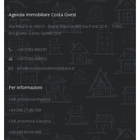
Agenzia Immobiliare Costa Ovest
Via Milano 6 -18013 - Diano Marina (IM) Via Ponti 22 R – 17052 –
Borghetto Santo Spirito (SV)
+39 0183.493291
+39 0183.499752
info@costaovestimmobiliare.it
Per informazioni
Cell. provincia Imperia
+39 345.21.30.769
Cell. provincia Savona
+39 349.69.56.649