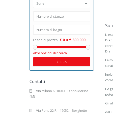
Zone
Su 
L’ es
€ 0 a € 800.000
Fascia di prezzo:
Dian
consu
Dian
Altre opzioni di ricerca
La mo
CERCA
carat
Inoltr
corre
Contatti
L’
Age
Via Milano 6 -18013 - Diano Marina
poter
(IM)
Gli u
Via Ponti 22 R – 17052 – Borghetto
dal l