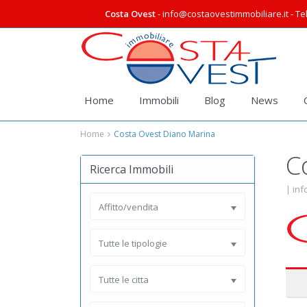
Costa Ovest
- info@costaovestimmobiliare.it - Tel
Home
Immobili
Blog
News
Home
Costa Ovest Diano Marina
C
Ricerca Immobili
|
inf
Affitto/vendita
Tutte le tipologie
Tutte le citta