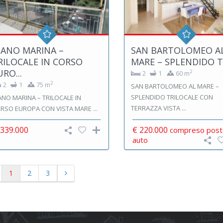
IANO MARINA –
SAN BARTOLOMEO A
RILOCALE IN CORSO
MARE – SPLENDIDO TR
URO...
2
2
1
60 m
2
2
1
75 m
SAN BARTOLOMEO AL MARE –
SPLENDIDO TRILOCALE CON
ANO MARINA – TRILOCALE IN
TERRAZZA VISTA ...
RSO EUROPA CON VISTA MARE ...
 339.000
€ 220.000
compreso post
auto
1
2
3