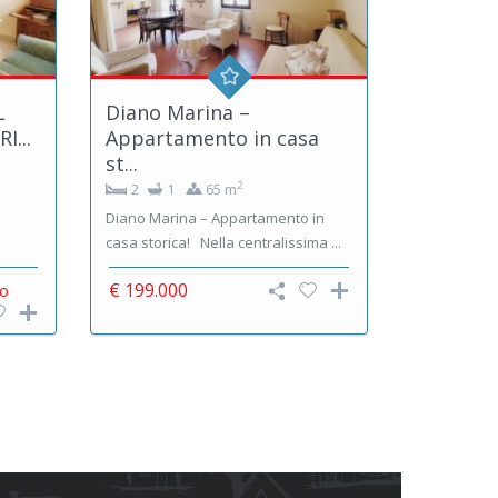
L
Diano Marina –
I...
Appartamento in casa
st...
2
2
1
65 m
Diano Marina – Appartamento in
casa storica! Nella centralissima ...
€ 199.000
o