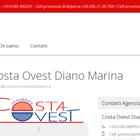
: +39 0183 493291 - Cell provincia di Imperia +39.345.21.30.769 / Cell provin
Chi siamo
Contatti
osta Ovest Diano Marina
o@costaovestimmobiliare.it
Contatti Agenzi
Costa Ovest Di
+39.0183.499752
Cell. provincia 