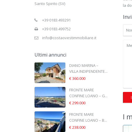
Santo Spirito (SV)
la do
Inv
+39 0183.493291
+39 0183.499752
info@costaovestimmobiliare.it
Ultimi annunci
DIANO MARINA –
VILLA INDIPENDENTE...
€ 360.000
FRONTE MARE
CONFINE LOANO – G...
€ 299.000
FRONTE MARE
I 
CONFINE LOANO – B...
€ 238.000