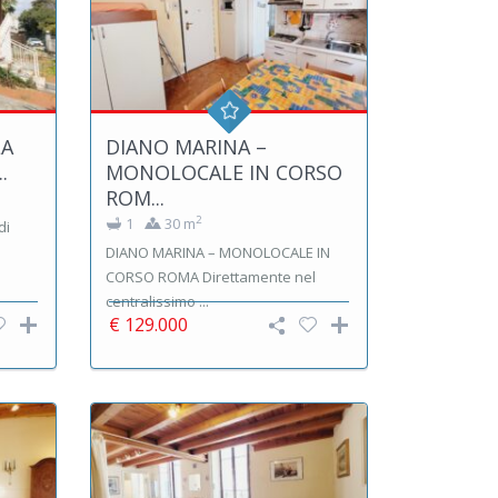
LA
DIANO MARINA –
.
MONOLOCALE IN CORSO
ROM...
2
1
30 m
di
DIANO MARINA – MONOLOCALE IN
CORSO ROMA Direttamente nel
centralissimo ...
€ 129.000