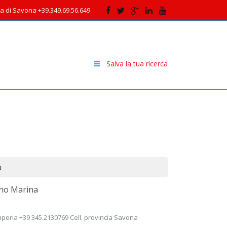
cia di Savona +39.349.69.56.649
Salva la tua ricerca
a
ano Marina
Imperia +39 345.2130769 Cell. provincia Savona