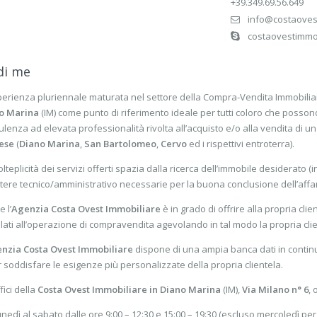
+39.349.69.56.649
info@costaovest
costaovestimmo
di me
perienza pluriennale maturata nel settore della Compra-Vendita Immobiliar
o Marina
(IM) come punto di riferimento ideale per tutti coloro che posso
lenza ad elevata professionalità rivolta all’acquisto e/o alla vendita di
ese
(
Diano Marina
,
San Bartolomeo
,
Cervo
ed i rispettivi entroterra).
lteplicità dei servizi offerti spazia dalla ricerca dell’immobile desiderato (
tere tecnico/amministrativo necessarie per la buona conclusione dell’affa
e l’
Agenzia Costa Ovest Immobiliare
è in grado di offrire alla propria clie
lati all’operazione di compravendita agevolando in tal modo la propria clien
nzia Costa Ovest Immobiliare
dispone di una ampia banca dati in contin
 soddisfare le esigenze più personalizzate della propria clientela.
ffici della
Costa Ovest Immobiliare in Diano Marina
(IM),
Via Milano n° 6
, 
unedì al sabato dalle ore 9:00 – 12:30 e 15:00 – 19:30 (escluso mercoledì pe