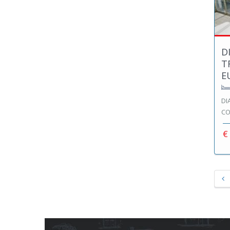
D
T
E
DI
CO
€