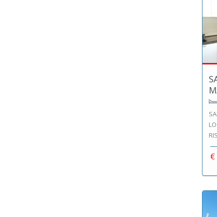
S
M
SA
LO
RI
€