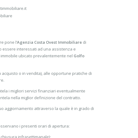
immobiliare.it
biliare
e pone l’
Agenzia Costa Ovest Immobiliare
di
no essere interessati ad una assistenza e
 un immobile ubicato prevalentemente nel
Golfo
in acquisto o in vendita), alle opportune pratiche di
re.
ntela i migliori servizi finanziari eventualmente
tela nella miglior definizione del contratto.
uo aggiornamento attraverso la quale è in grado di
osservano i presenti orari di apertura:
r chiusura infrasettimanale);