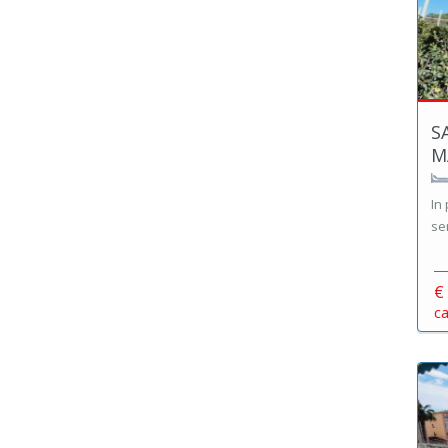
S
M
In
ser
€
ca