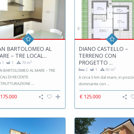
AN BARTOLOMEO AL
DIANO CASTELLO –
ARE – TRE LOCAL...
TERRENO CON
PROGETTO ...
2
1
1
70 m
2
2
1
65 m
N BARTOLOMEO AL MARE – TRE
CALI DI RECENTE
A circa 5 km dal mare, in posiz
STRUTTURAZIONE ...
dominante con ...
 175.000
€ 125.000