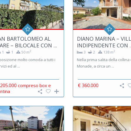
AN BARTOLOMEO AL
DIANO MARINA – VIL
ARE – BILOCALE CON ...
INDIPENDENTE CON ..
2
2
1
1
50 m
3
2
138 m
 posizione molto comoda a tutti i
Nella prima salita della collina 
vizi ed al ...
Monade, a circa un ...
 205.000
€ 360.000
compreso box e
ntina