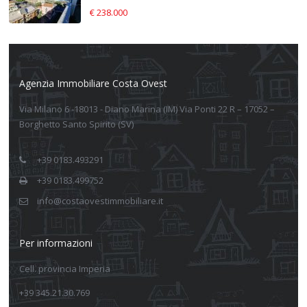
€ 238.000
Agenzia Immobiliare Costa Ovest
Via Milano 6 -18013 - Diano Marina (IM) Via Ponti 22 R – 17052 –
Borghetto Santo Spirito (SV)
+39 0183.493291
+39 0183.499752
info@costaovestimmobiliare.it
Per informazioni
Cell. provincia Imperia
+39 345.21.30.769