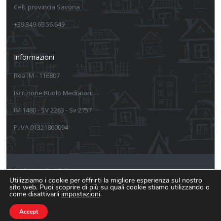
Cell. provincia Savona
+39 349.69.56.649
Informazioni
Rea IM - 116807
Iscrizione Ruolo Mediatori:
IM 1480 - SV 2263 - Sv 2757
P.IVA 01321800094
Realizzato da Arkeba
Utilizziamo i cookie per offrirti la migliore esperienza sul nostro
sito web. Puoi scoprire di più su quali cookie stiamo utilizzando o
Informativa sulla privacy
come disattivarli
impostazioni
.
Informativa estesa Cookie Policy
Accept