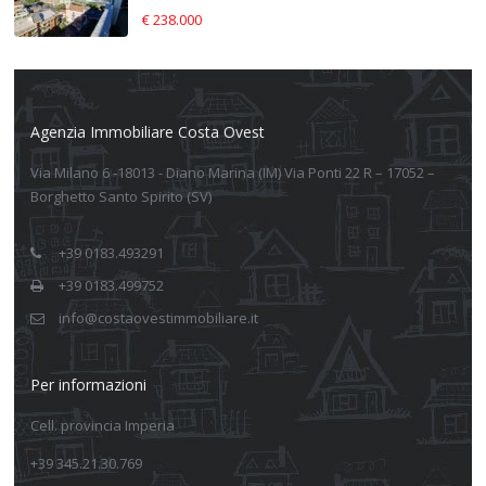
€ 238.000
Agenzia Immobiliare Costa Ovest
Via Milano 6 -18013 - Diano Marina (IM) Via Ponti 22 R – 17052 –
Borghetto Santo Spirito (SV)
+39 0183.493291
+39 0183.499752
info@costaovestimmobiliare.it
Per informazioni
Cell. provincia Imperia
+39 345.21.30.769