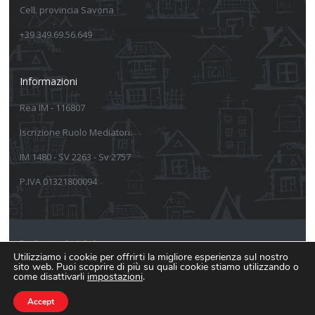
Cell. provincia Savona
+39 349.69.56.649
Informazioni
Rea IM - 116807
Iscrizione Ruolo Mediatori:
IM 1480 - SV 2263 - Sv 2757
P.IVA 01321800094
Realizzato da Arkeba
Utilizziamo i cookie per offrirti la migliore esperienza sul nostro
sito web. Puoi scoprire di più su quali cookie stiamo utilizzando o
Informativa sulla privacy
come disattivarli
impostazioni
.
Informativa estesa Cookie Policy
Accept