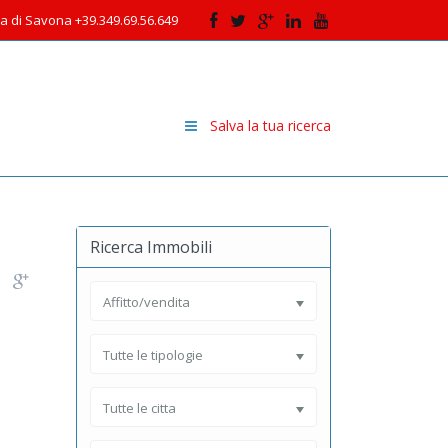
cia di Savona +39.349.69.56.649
Salva la tua ricerca
Ricerca Immobili
Affitto/vendita
Tutte le tipologie
Tutte le citta