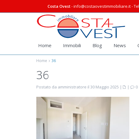
Costa Ovest
- info@costaovestimmobiliare.it - Tel
Home
Immobili
Blog
News
Home
36
36
Postato da amministratore il 30 Maggio 2025
|
|
0