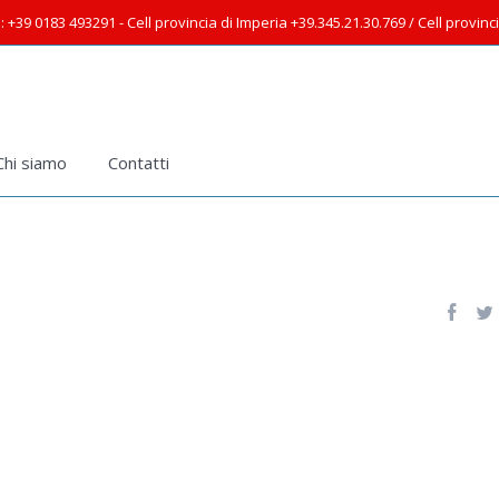
: +39 0183 493291 - Cell provincia di Imperia +39.345.21.30.769 / Cell provin
Chi siamo
Contatti