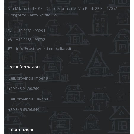
Via Milano 6 -18013 - Diano Marina (IM) Via Ponti 22 R – 17052 –
Borghetto Santo Spirito (SV)
+39 0183.493291
+39 0183.499752
info@costaovestimmobiliare.it
Per informazioni
Cell. provincia Imperia
+39 345.21.30.769
Cell. provincia Savona
+39 349.69.56.649
Informazioni