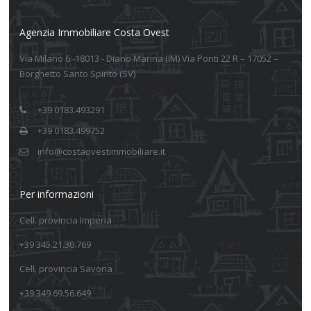
Agenzia Immobiliare Costa Ovest
Via Milano 6 -18013 - Diano Marina (IM) Via Ponti 22 R – 17052 –
Borghetto Santo Spirito (SV)
+39 0183.493291
+39 0183.499752
info@costaovestimmobiliare.it
Per informazioni
Cell. provincia Imperia
+39 345.21.30.769
Cell. provincia Savona
+39 349.69.56.649