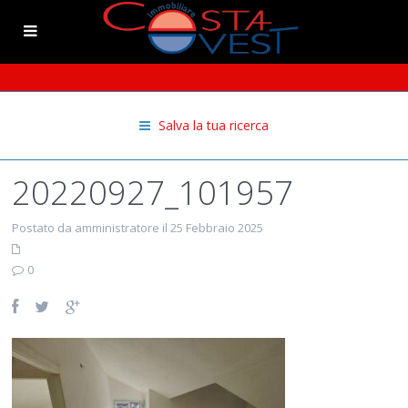
Salva la tua ricerca
20220927_101957
Postato da amministratore il 25 Febbraio 2025
0