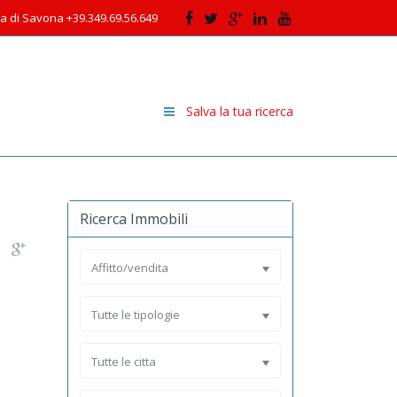
cia di Savona +39.349.69.56.649
Salva la tua ricerca
Ricerca Immobili
Affitto/vendita
Tutte le tipologie
Tutte le citta