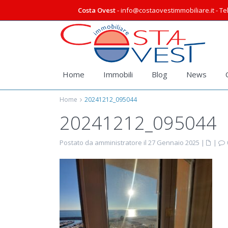
Costa Ovest
- info@costaovestimmobiliare.it - Tel
Home
Immobili
Blog
News
Home
20241212_095044
20241212_095044
Postato da amministratore il 27 Gennaio 2025
|
|