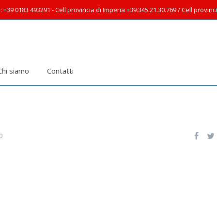
: +39 0183 493291 - Cell provincia di Imperia +39.345.21.30.769 / Cell provin
Chi siamo
Contatti
0