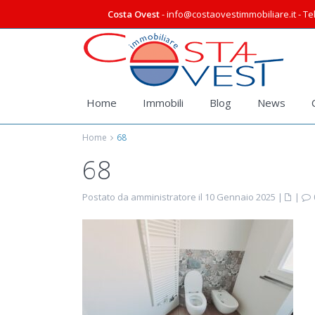
Costa Ovest
- info@costaovestimmobiliare.it - Tel
Home
Immobili
Blog
News
Home
68
68
Postato da amministratore il 10 Gennaio 2025
|
|