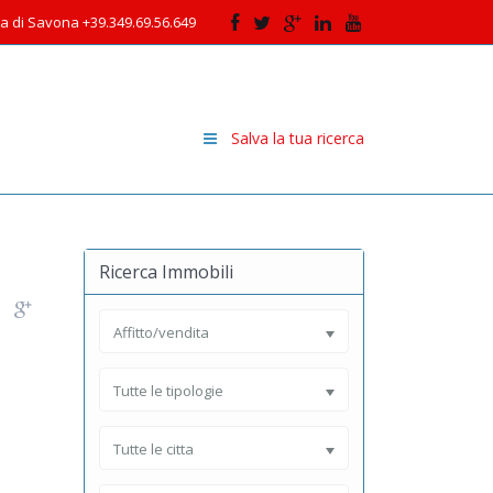
cia di Savona +39.349.69.56.649
Salva la tua ricerca
Ricerca Immobili
Affitto/vendita
Tutte le tipologie
Tutte le citta