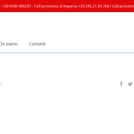
: +39 0183 493291 - Cell provincia di Imperia +39.345.21.30.769 / Cell provin
Chi siamo
Contatti
0