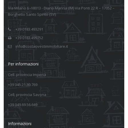
Via Milano 6 -18013 - Diano Marina (IM) Via Ponti 22 R – 17052 –
Borghetto Santo Spirito (SV)
+39 0183.493291
+39 0183.499752
info@costaovestimmobiliare.it
Per informazioni
Cell. provincia Imperia
+39 345.21.30.769
Cell. provincia Savona
+39 349.69.56.649
Informazioni