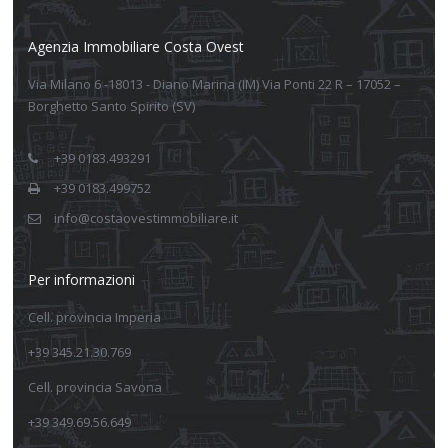
Agenzia Immobiliare Costa Ovest
Via Milano 6 -18013 - Diano Marina (IM) Via Ponti 22 R – 17052 –
Borghetto Santo Spirito (SV)
+39 0183.493291
+39 0183.499752
info@costaovestimmobiliare.it
Per informazioni
Cell. provincia Imperia
+39 345.21.30.769
Cell. provincia Savona
+39 349.69.56.649