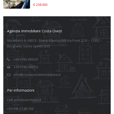
€ 238.000
Agenzia Immobiliare Costa Ovest
Via Milano 6 -18013 - Diano Marina (IM) Via Ponti 22 R – 17052 –
Borghetto Santo Spirito (SV)
+39 0183.493291
+39 0183.499752
info@costaovestimmobiliare.it
Per informazioni
Cell. provincia Imperia
+39 345.21.30.769