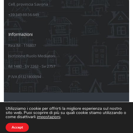
Cell. provincia Savona
+39 349.69.56.649
Informazioni
Rea IM - 116807
Iscrizione Ruolo Mediatori:
IM 1480 - SV 2263 - Sv 2757
P.IVA 01321800094
Realizzato da Arkeba
Utilizziamo i cookie per offrirti la migliore esperienza sul nostro
sito web. Puoi scoprire di più su quali cookie stiamo utilizzando o
Informativa sulla privacy
come disattivarli
impostazioni
.
Informativa estesa Cookie Policy
Accept