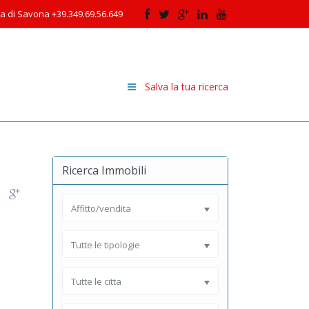
cia di Savona +39.349.69.56.649
Salva la tua ricerca
Ricerca Immobili
Affitto/vendita
Tutte le tipologie
Tutte le citta