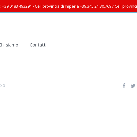
: +39 0183 493291 - Cell provincia di Imperia +39.345.21.30.769 / Cell provin
Chi siamo
Contatti
0