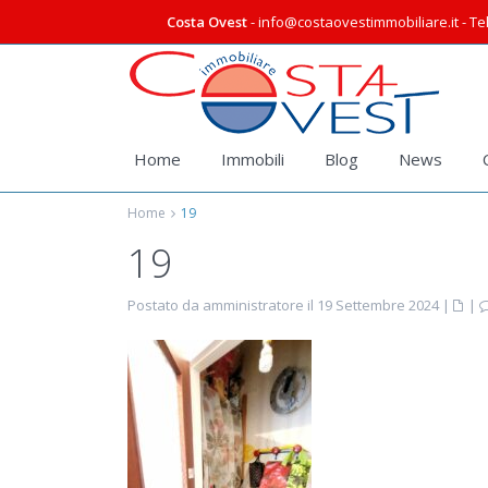
Costa Ovest
- info@costaovestimmobiliare.it - Tel
Home
Immobili
Blog
News
Home
19
19
Postato da amministratore il 19 Settembre 2024
|
|