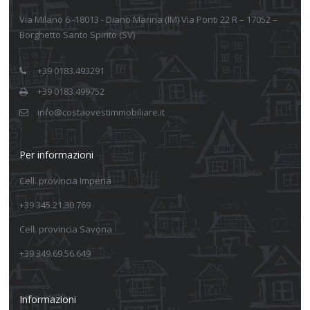
Via Milano 6 -18013 - Diano Marina (IM) Via Ponti 22 R – 17052 –
Borghetto Santo Spirito (SV)
+39 0183.493291
+39 0183.499752
info@costaovestimmobiliare.it
Per informazioni
Cell. provincia Imperia
+39 345.21.30.769
Cell. provincia Savona
+39 349.69.56.649
Informazioni