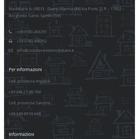
Via Milano 6 -18013 - Diano Marina (IM) Via Ponti 22 R – 17052 –
Borghetto Santo Spirito (SV)
+39 0183.493291
+39 0183.499752
info@costaovestimmobiliare.it
Per informazioni
Cell. provincia Imperia
+39 345.21.30.769
Cell. provincia Savona
+39 349.69.56.649
Informazioni