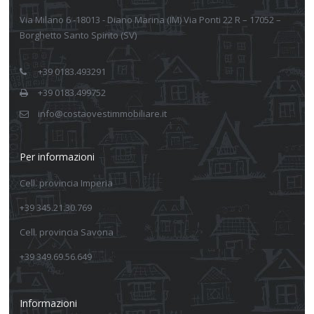
Via Milano 6 -18013 - Diano Marina (IM) Via Ponti 22 R – 17052 –
Borghetto Santo Spirito (SV)
+39 0183.493291
+39 0183.499752
info@costaovestimmobiliare.it
Per informazioni
Cell. provincia Imperia
+39 345.21.30.769
Cell. provincia Savona
+39 349.69.56.649
Informazioni