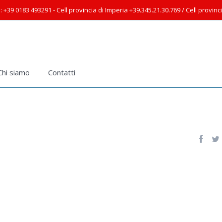
: +39 0183 493291 - Cell provincia di Imperia +39.345.21.30.769 / Cell provin
Chi siamo
Contatti