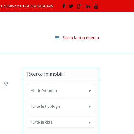
cia di Savona +39.349.69.56.649
Salva la tua ricerca
Ricerca Immobili
Affitto/vendita
Tutte le tipologie
Tutte le citta