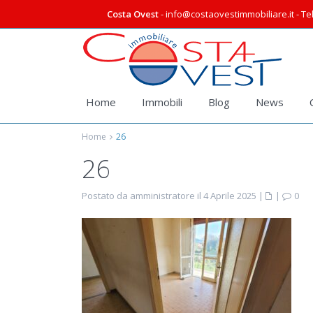
Costa Ovest
- info@costaovestimmobiliare.it - Tel
Home
Immobili
Blog
News
Home
26
26
Postato da amministratore il 4 Aprile 2025
|
|
0