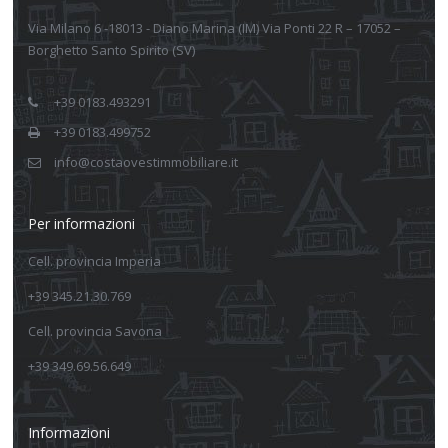
Via Milano 6 -18013 - Diano Marina (IM) Via Ponti 22 R – 17052 –
Borghetto Santo Spirito (SV)
+39 0183.493291
+39 0183.499752
info@costaovestimmobiliare.it
Per informazioni
Cell. provincia Imperia
+39 345.21.30.769
Cell. provincia Savona
+39 349.69.56.649
Informazioni