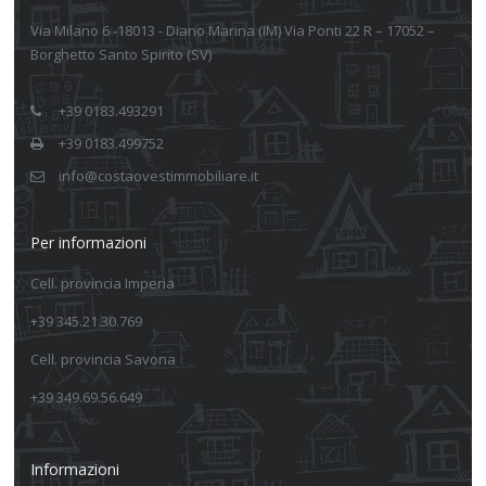
Via Milano 6 -18013 - Diano Marina (IM) Via Ponti 22 R – 17052 –
Borghetto Santo Spirito (SV)
+39 0183.493291
+39 0183.499752
info@costaovestimmobiliare.it
Per informazioni
Cell. provincia Imperia
+39 345.21.30.769
Cell. provincia Savona
+39 349.69.56.649
Informazioni