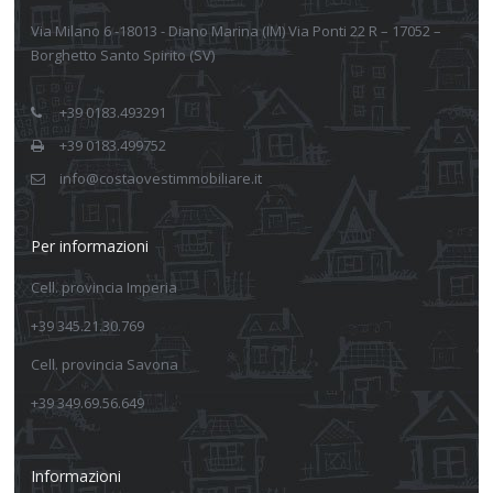
Via Milano 6 -18013 - Diano Marina (IM) Via Ponti 22 R – 17052 –
Borghetto Santo Spirito (SV)
+39 0183.493291
+39 0183.499752
info@costaovestimmobiliare.it
Per informazioni
Cell. provincia Imperia
+39 345.21.30.769
Cell. provincia Savona
+39 349.69.56.649
Informazioni