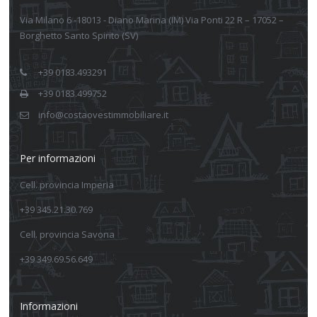
Via Milano 6 -18013 - Diano Marina (IM) Via Ponti 22 R – 17052 –
Borghetto Santo Spirito (SV)
+39 0183.493291
+39 0183.499752
info@costaovestimmobiliare.it
Per informazioni
Cell. provincia Imperia
+39 345.21.30.769
Cell. provincia Savona
+39 349.69.56.649
Informazioni