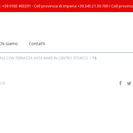
: +39 0183 493291 - Cell provincia di Imperia +39.345.21.30.769 / Cell provin
Chi siamo
Contatti
ALE CON TERRAZZA VISTA MARE IN CENTRO STORICO
18
0