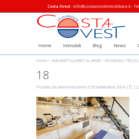
Costa Ovest
- info@costaovestimmobiliare.it - Tel
Home
Immobili
Blog
News
Home
SAN BARTOLOMEO AL MARE – SPLENDIDO TRILOC
18
Postato da amministratore il 20 Settembre 2024
|
|