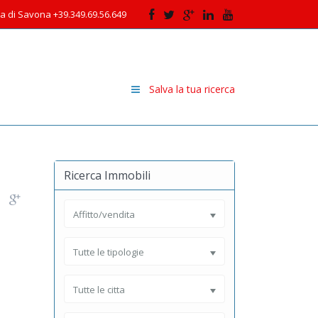
cia di Savona +39.349.69.56.649
Salva la tua ricerca
Ricerca Immobili
Affitto/vendita
Tutte le tipologie
Tutte le citta