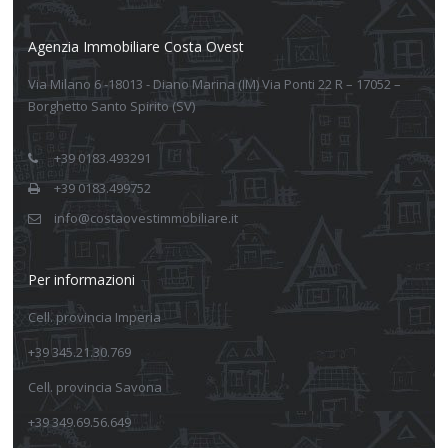
Agenzia Immobiliare Costa Ovest
Via Milano 6 -18013 - Diano Marina (IM) Via Ponti 22 R – 17052 –
Borghetto Santo Spirito (SV)
+39 0183.493291
+39 0183.499752
info@costaovestimmobiliare.it
Per informazioni
Cell. provincia Imperia
+39 345.21.30.769
Cell. provincia Savona
+39 349.69.56.649