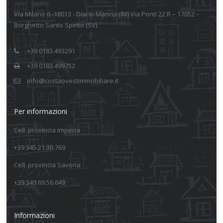
Via Milano 6 -18013 - Diano Marina (IM) Via Ponti 22 R – 17052 –
Borghetto Santo Spirito (SV)
+39 0183.493291
+39 0183.499752
info@costaovestimmobiliare.it
Per informazioni
Cell. provincia Imperia
+39 345.21.30.769
Cell. provincia Savona
+39 349.69.56.649
Informazioni