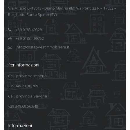
Via Milano 6 -18013 - Diano Marina (IM) Via Ponti 22 R – 17052 –
Borghetto Santo Spirito (SV)
+39 0183.493291
+39 0183.499752
info@costaovestimmobiliare.it
Per informazioni
Cell. provincia Imperia
+39 345.21.30.769
Cell. provincia Savona
+39 349.69.56.649
Informazioni