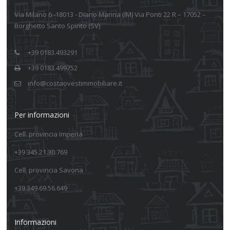
Via Milano 6 -18013 - Diano Marina (IM) Via Ponti 22 R – 17052 –
Borghetto Santo Spirito (SV)
+39 0183.493291
+39 0183.499752
info@costaovestimmobiliare.it
Per informazioni
Cell. provincia Imperia
+39 345.21.30.769
Cell. provincia Savona
+39 349.69.56.649
Informazioni