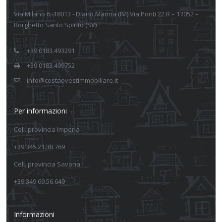
Via Milano 6 -18013 - Diano Marina (IM) Via Ponti 22 R – 17052 –
Borghetto Santo Spirito (SV)
+39 0183.493291
+39 0183.499752
info@costaovestimmobiliare.it
Per informazioni
Cell. provincia Imperia
+39 345.21.30.769
Cell. provincia Savona
+39 349.69.56.649
Informazioni