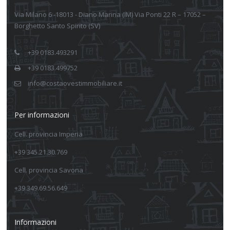
Via Milano 6 -18013 - Diano Marina (IM) Via Ponti 22 R – 17052 –
Borghetto Santo Spirito (SV)
+39 0183.493291
+39 0183.499752
info@costaovestimmobiliare.it
Per informazioni
Cell. provincia Imperia
+39 345.21.30.769
Cell. provincia Savona
+39 349.69.56.649
Informazioni