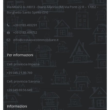
Via Milano 6 -18013 - Diano Marina (IM) Via Ponti 22 R – 17052 –
Borghetto Santo Spirito (SV)
+39 0183.493291
+39 0183.499752
info@costaovestimmobiliare.it
Per informazioni
Cell. provincia Imperia
+39 345.21.30.769
Cell. provincia Savona
+39 349.69.56.649
Informazioni