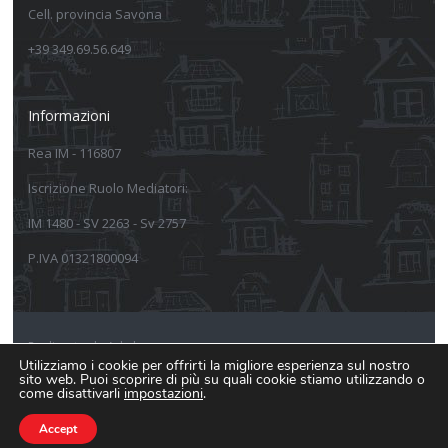
Cell. provincia Savona
+39 349.69.56.649
Informazioni
Rea IM - 116807
Iscrizione Ruolo Mediatori:
IM 1480 - SV 2263 - Sv 2757
P.IVA 01321800094
Realizzato da Arkeba
Utilizziamo i cookie per offrirti la migliore esperienza sul nostro
sito web. Puoi scoprire di più su quali cookie stiamo utilizzando o
Informativa sulla privacy
come disattivarli
impostazioni
.
Informativa estesa Cookie Policy
Accept