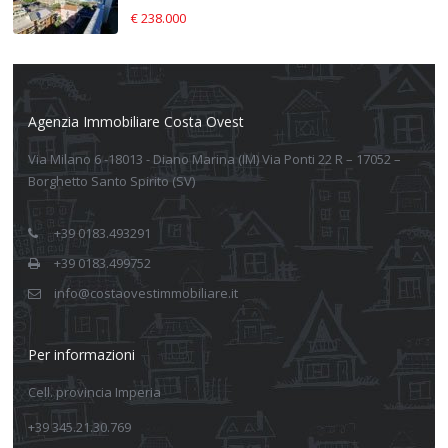
€ 238.000
Agenzia Immobiliare Costa Ovest
Via Milano 6 -18013 - Diano Marina (IM) Via Ponti 22 R – 17052 –
Borghetto Santo Spirito (SV)
+39 0183.493291
+39 0183.499752
info@costaovestimmobiliare.it
Per informazioni
Cell. provincia Imperia
+39 345.21.30.769