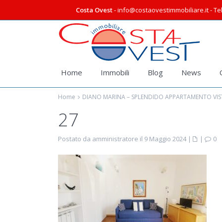
Costa Ovest
- info@costaovestimmobiliare.it - Tel
Home
Immobili
Blog
News
Home
DIANO MARINA – SPLENDIDO APPARTAMENTO VIST
27
Postato da amministratore il 9 Maggio 2024
|
|
0