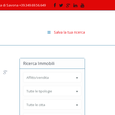
cia di Savona +39.349.69.56.649
Salva la tua ricerca
Ricerca Immobili
Affitto/vendita
Tutte le tipologie
Tutte le citta