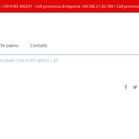
: +39 0183 493291 - Cell provincia di Imperia +39.345.21.30.769 / Cell provin
Chi siamo
Contatti
A MARE CON DOPPI SERVIZI
27