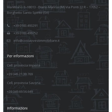
Via Milano 6 -18013 - Diano Marina (IM) Via Ponti 22 R – 17052 –
Borghetto Santo Spirito (SV)
+39 0183.493291
+39 0183.499752
info@costaovestimmobiliare.it
Per informazioni
Cell. provincia Imperia
+39 345.21.30.769
Cell. provincia Savona
+39 349.69.56.649
Informazioni