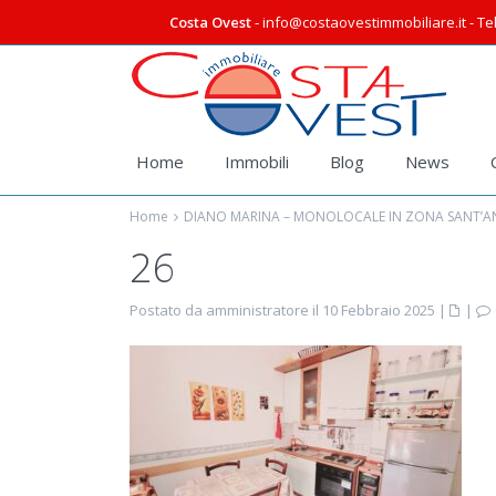
Costa Ovest
- info@costaovestimmobiliare.it - Tel
Home
Immobili
Blog
News
Home
DIANO MARINA – MONOLOCALE IN ZONA SANT’
26
Postato da amministratore il 10 Febbraio 2025
|
|