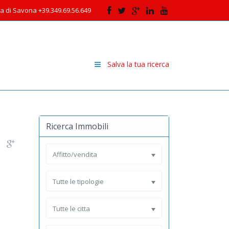
cia di Savona +39.349.69.56.649
Salva la tua ricerca
Ricerca Immobili
Affitto/vendita
Tutte le tipologie
Tutte le citta