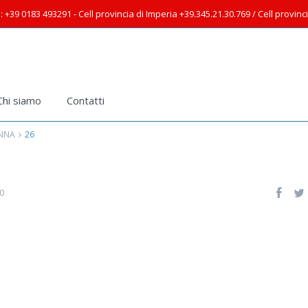
: +39 0183 493291 - Cell provincia di Imperia +39.345.21.30.769 / Cell provin
Chi siamo
Contatti
ANNA
26
0