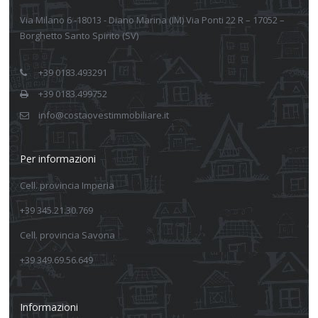
Via Milano 6 -18013 - Diano Marina (IM) Via Ponti 22 R – 17052 –
Borghetto Santo Spirito (SV)
+39 0183.493291
+39 0183.499752
info@costaovestimmobiliare.it
Per informazioni
Cell. provincia Imperia
+39 345.21.30.769
Cell. provincia Savona
+39 349.69.56.649
Informazioni